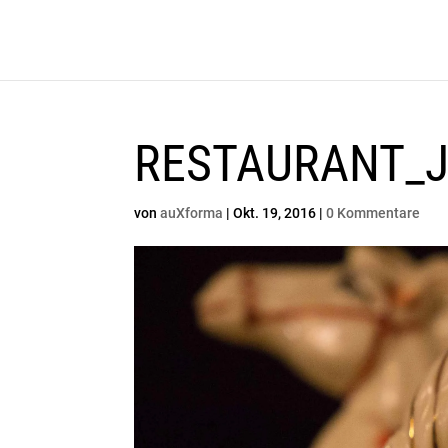
RESTAURANT_J
von
auXforma
|
Okt. 19, 2016
|
0 Kommentare