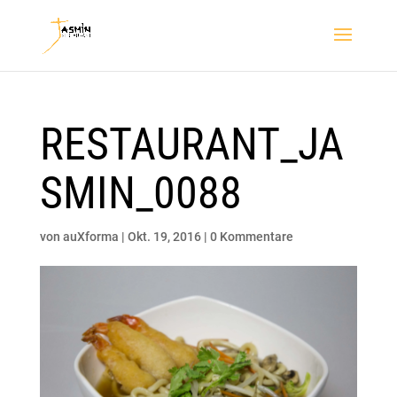
RESTAURANT_JA
SMIN_0088
von
auXforma
|
Okt. 19, 2016
|
0 Kommentare